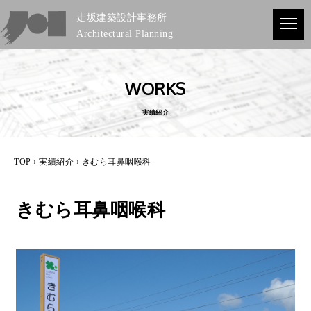
走坂建築設計事務所
Architectural Planning
WORKS
実績紹介
TOP
›
実績紹介
› きむら耳鼻咽喉科
きむら耳鼻咽喉科