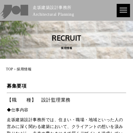
走坂建築設計事務所
Architectural Planning
RECRUIT
採用情報
TOP
› 採用情報
募集要項
【職 種】 設計監理業務
◆仕事内容
走坂建築設計事務所では、住まい・職場・地域といった人の
営みに深く関わる建築において、クライアントの想いを汲み