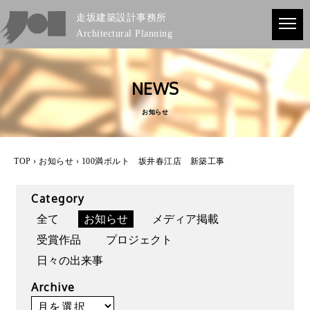
走坂建築設計事務所
Architectural Planning
NEWS
お知らせ
TOP
›
お知らせ
› 100満ボルト 坂井春江店 新築工事
Category
全て
お知らせ
メディア掲載
受賞作品
プロジェクト
日々の出来事
Archive