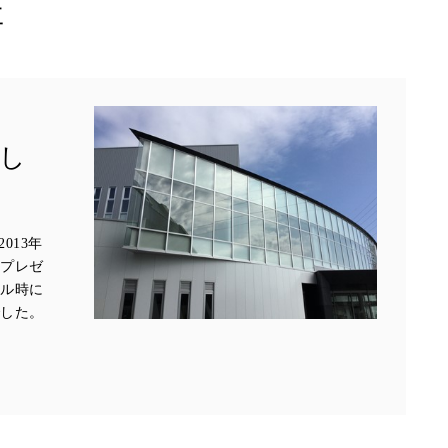
事
し
013年
・プレゼ
ザル時に
でした。