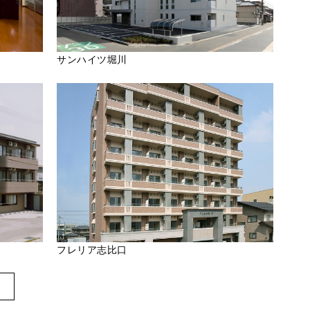
サンハイツ堀川
フレリア志比口