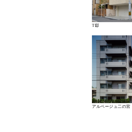
T邸
アルページュ二の宮