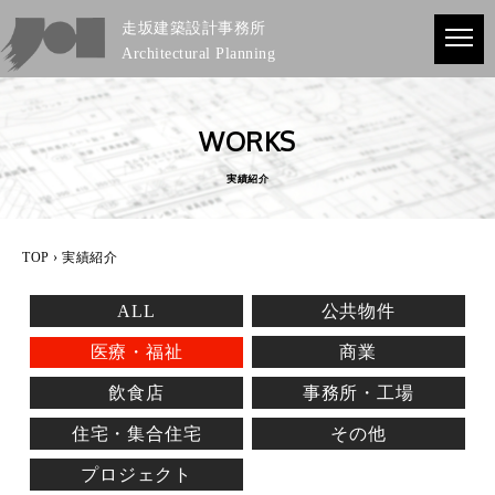
走坂建築設計事務所
Architectural Planning
WORKS
実績紹介
TOP
› 実績紹介
ALL
公共物件
医療・福祉
商業
飲食店
事務所・工場
住宅・集合住宅
その他
プロジェクト